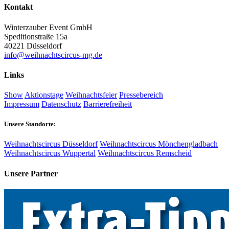
Kontakt
Winterzauber Event GmbH
Speditionstraße 15a
40221 Düsseldorf
info@weihnachtscircus-mg.de
Links
Show
Aktionstage
Weihnachtsfeier
Pressebereich
Impressum
Datenschutz
Barrierefreiheit
Unsere Standorte:
Weihnachtscircus Düsseldorf
Weihnachtscircus Mönchengladbach
Weihnachtscircus Wuppertal
Weihnachtscircus Remscheid
Unsere Partner