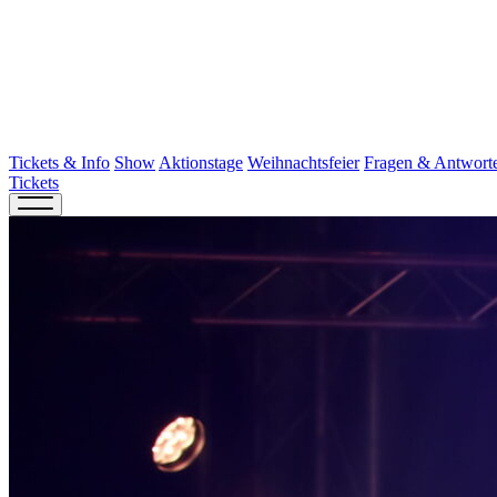
Tickets & Info
Show
Aktionstage
Weihnachtsfeier
Fragen & Antwort
Tickets