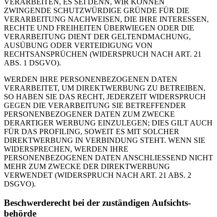
VERARBEITEN, ES SEI DENN, WIR KÖNNEN
ZWINGENDE SCHUTZWÜRDIGE GRÜNDE FÜR DIE
VERARBEITUNG NACHWEISEN, DIE IHRE INTERESSEN,
RECHTE UND FREIHEITEN ÜBERWIEGEN ODER DIE
VERARBEITUNG DIENT DER GELTENDMACHUNG,
AUSÜBUNG ODER VERTEIDIGUNG VON
RECHTSANSPRÜCHEN (WIDERSPRUCH NACH ART. 21
ABS. 1 DSGVO).
WERDEN IHRE PERSONENBEZOGENEN DATEN
VERARBEITET, UM DIREKTWERBUNG ZU BETREIBEN,
SO HABEN SIE DAS RECHT, JEDERZEIT WIDERSPRUCH
GEGEN DIE VERARBEITUNG SIE BETREFFENDER
PERSONENBEZOGENER DATEN ZUM ZWECKE
DERARTIGER WERBUNG EINZULEGEN; DIES GILT AUCH
FÜR DAS PROFILING, SOWEIT ES MIT SOLCHER
DIREKTWERBUNG IN VERBINDUNG STEHT. WENN SIE
WIDERSPRECHEN, WERDEN IHRE
PERSONENBEZOGENEN DATEN ANSCHLIESSEND NICHT
MEHR ZUM ZWECKE DER DIREKTWERBUNG
VERWENDET (WIDERSPRUCH NACH ART. 21 ABS. 2
DSGVO).
Beschwerde­recht bei der zuständigen Aufsichts­
behörde