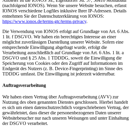
Anbieter ist die IONOS SE, Elgendorfer Str. 57, 56410 Montabaur
(nachfolgend IONOS). Wenn Sie unsere Website besuchen, erfasst
IONOS verschiedene Logfiles inklusive Ihrer IP-Adressen. Details
entnehmen Sie der Datenschutzerklärung von IONOS:
https://www.ionos.de/terms-gtc/terms-privacy
.
Die Verwendung von IONOS erfolgt auf Grundlage von Art. 6 Abs.
1 lit. f DSGVO. Wir haben ein berechtigtes Interesse an einer
möglichst zuverlässigen Darstellung unserer Website. Sofern eine
entsprechende Einwilligung abgefragt wurde, erfolgt die
Verarbeitung ausschließlich auf Grundlage von Art. 6 Abs. 1 lit. a
DSGVO und § 25 Abs. 1 TDDDG, soweit die Einwilligung die
Speicherung von Cookies oder den Zugriff auf Informationen im
Endgerät des Nutzers (z. B. Device-Fingerprinting) im Sinne des
TDDDG umfasst. Die Einwilligung ist jederzeit widerrufbar.
Auftragsverarbeitung
Wir haben einen Vertrag über Auftragsverarbeitung (AVV) zur
Nutzung des oben genannten Dienstes geschlossen. Hierbei handelt
es sich um einen datenschutzrechtlich vorgeschriebenen Vertrag, der
gewährleistet, dass dieser die personenbezogenen Daten unserer
Websitebesucher nur nach unseren Weisungen und unter Einhaltung
der DSGVO verarbeitet.