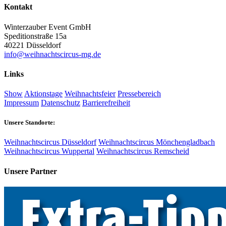
Kontakt
Winterzauber Event GmbH
Speditionstraße 15a
40221 Düsseldorf
info@weihnachtscircus-mg.de
Links
Show
Aktionstage
Weihnachtsfeier
Pressebereich
Impressum
Datenschutz
Barrierefreiheit
Unsere Standorte:
Weihnachtscircus Düsseldorf
Weihnachtscircus Mönchengladbach
Weihnachtscircus Wuppertal
Weihnachtscircus Remscheid
Unsere Partner