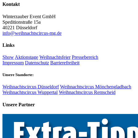
Kontakt
Winterzauber Event GmbH
Speditionstraße 15a
40221 Düsseldorf
info@weihnachtscircus-mg.de
Links
Show
Aktionstage
Weihnachtsfeier
Pressebereich
Impressum
Datenschutz
Barrierefreiheit
Unsere Standorte:
Weihnachtscircus Düsseldorf
Weihnachtscircus Mönchengladbach
Weihnachtscircus Wuppertal
Weihnachtscircus Remscheid
Unsere Partner