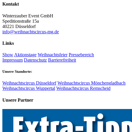
Kontakt
Winterzauber Event GmbH
Speditionstraße 15a
40221 Düsseldorf
info@weihnachtscircus-mg.de
Links
Show
Aktionstage
Weihnachtsfeier
Pressebereich
Impressum
Datenschutz
Barrierefreiheit
Unsere Standorte:
Weihnachtscircus Düsseldorf
Weihnachtscircus Mönchengladbach
Weihnachtscircus Wuppertal
Weihnachtscircus Remscheid
Unsere Partner