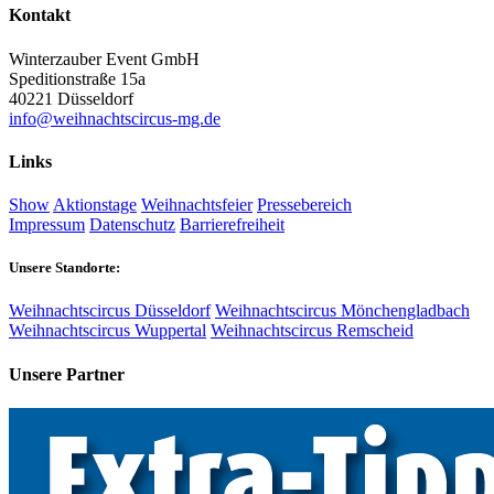
Kontakt
Winterzauber Event GmbH
Speditionstraße 15a
40221 Düsseldorf
info@weihnachtscircus-mg.de
Links
Show
Aktionstage
Weihnachtsfeier
Pressebereich
Impressum
Datenschutz
Barrierefreiheit
Unsere Standorte:
Weihnachtscircus Düsseldorf
Weihnachtscircus Mönchengladbach
Weihnachtscircus Wuppertal
Weihnachtscircus Remscheid
Unsere Partner